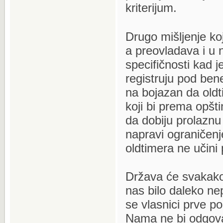
kriterijum.
Drugo mišljenje koj
a preovladava i u 
specifičnosti kad j
registruju pod ben
na bojazan da oldti
koji bi prema opšti
da dobiju prolaznu
napravi ograničenj
oldtimera ne učin
Država će svakako
nas bilo daleko nep
se vlasnici prve p
Nama ne bi odgova