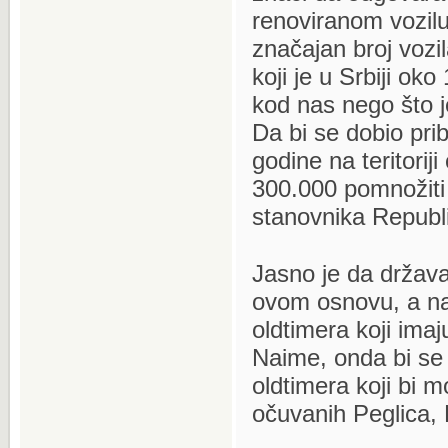
renoviranom vozilu
značajan broj vozil
koji je u Srbiji ok
kod nas nego što j
Da bi se dobio pri
godine na teritorij
300.000 pomnožiti 
stanovnika Republi
Jasno je da država
ovom osnovu, a naj
oldtimera koji imaj
Naime, onda bi se n
oldtimera koji bi m
očuvanih Peglica, 