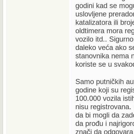
godini kad se mogu 
uslovljene prerado
katalizatora ili br
oldtimera mora reg
vozilo itd.. Sigurn
daleko veća ako se
stanovnika nema ni 
koriste se u svak
Samo putničkih aut
godine koji su reg
100.000 vozila isti
nisu registrovana.
da bi mogli da zad
da prođu i najrigo
znači da odgovara