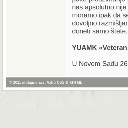
nas apsolutno nije
moramo ipak da se
dovoljno razmišlja
doneti samo štete.
YUAMK «Veteran
U Novom Sadu 26.
© 2011
oldtajmeri.rs
. Valid
CSS
&
XHTML