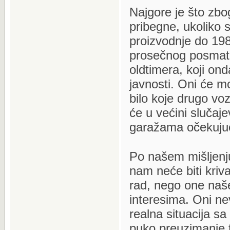
Najgore je što zbo
pribegne, ukoliko 
proizvodnje do 1980 
prosečnog posmatrač
oldtimera, koji onda
javnosti. Oni će mor
bilo koje drugo voz
će u većini slučaje
garažama očekujuć
Po našem mišljenju
nam neće biti kriva
rad, nego one naše
interesima. Oni nev
realna situacija s
puko preuzimanje 