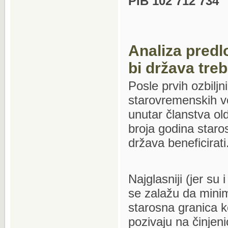
PIB 102 712 734
Analiza predl
bi država treb
Posle prvih ozbiljn
starovremenskih vo
unutar članstva ol
broja godina staro
država beneficirati
Najglasniji (jer su 
se zalažu da minim
starosna granica ko
pozivaju na činjen